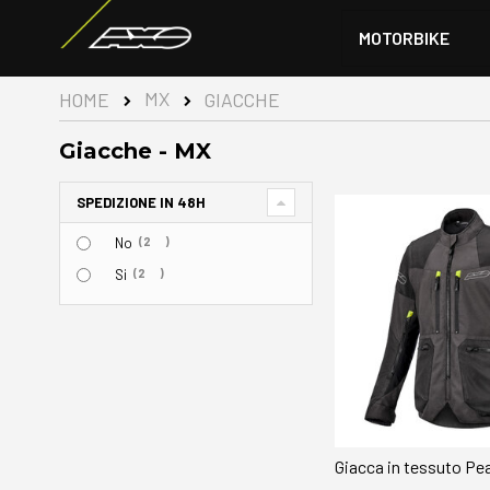
MOTORBIKE
MX
HOME
GIACCHE
Giacche - MX
SPEDIZIONE IN 48H
elementi
No
2
elementi
Si
2
Giacca in tessuto Pe