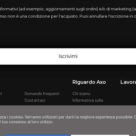
rmativi (ad esempio, aggiornamenti sugli ordini) e/o di marketing (ad
so non è una condizione per l'acquisto. Puoi annullare l'iscrizione in
Iscrivimi
Riguardo Axo
Lavor
nt
Domande frequenti
Chi siamo
Contattaci
Informativa sulla
privacy
Cookies
izza i cookies. Verranno utilizzati per darti la migliore esperienza possibile
il tuo consenso al loro utilizzo.