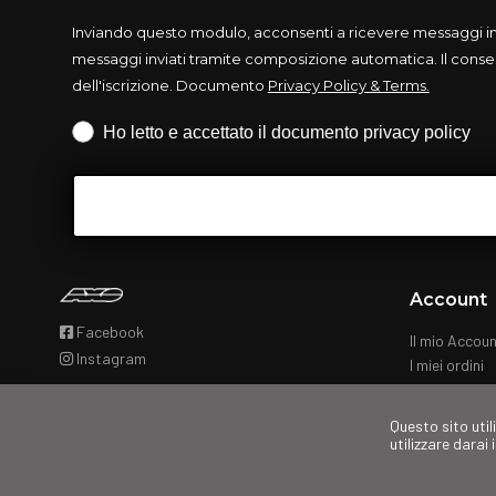
Inviando questo modulo, acconsenti a ricevere messaggi info
messaggi inviati tramite composizione automatica. Il consen
dell'iscrizione. Documento
Privacy Policy & Terms.
Iscrizione obbligatoria
Ho letto e accettato il documento privacy policy
Account
Facebook
Il mio Accou
Instagram
I miei ordini
Questo sito util
utilizzare darai 