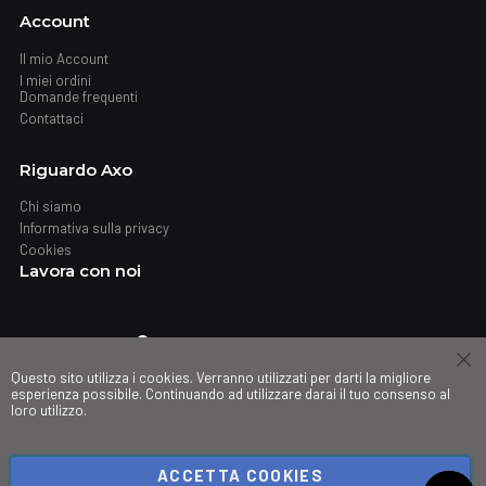
Account
Il mio Account
I miei ordini
Domande frequenti
Contattaci
Riguardo Axo
Chi siamo
Informativa sulla privacy
Cookies
Lavora con noi
Dove trovarci
Questo sito utilizza i cookies. Verranno utilizzati per darti la migliore
Negozi
esperienza possibile. Continuando ad utilizzare darai il tuo consenso al
loro utilizzo.
My governance
ACCETTA COOKIES