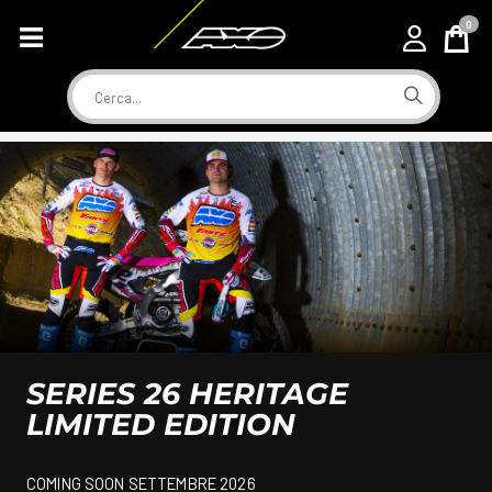
0
Cart
Cerca
GIACCA IN TESSUTO
ARROW
Giacca in tessuto, uomo, quattro stagioni con protezioni
esterne AXO ed interno trapuntato removibile.