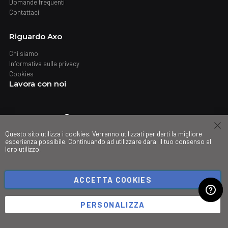
Domande frequenti
Contattaci
Riguardo Axo
Chi siamo
Informativa sulla privacy
Cookies
Lavora con noi
Dove trovarci
Questo sito utilizza i cookies. Verranno utilizzati per darti la migliore
Negozi
esperienza possibile. Continuando ad utilizzare darai il tuo consenso al
loro utilizzo.
My governance
ACCETTA COOKIES
©Copyright 2026 Trio srl. PIVA IT03490830266
PERSONALIZZA
;