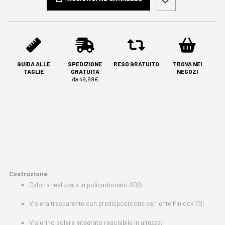
GUIDA ALLE
SPEDIZIONE
RESO GRATUITO
TROVA NEI
TAGLIE
GRATUITA
NEGOZI
da 49,99€
Costruzione
Calotta realizzata in policarbonato ABS;
Visiera trasparente con predisposizione per lente Pinlock 70;
Visierino solare integrato regolabile in altezza;