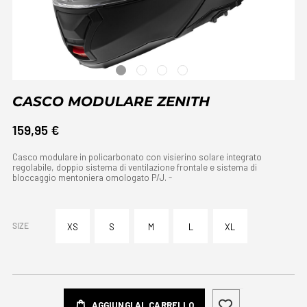
CASCO MODULARE ZENITH
159,95 €
Casco modulare in policarbonato con visierino solare integrato
regolabile, doppio sistema di ventilazione frontale e sistema di
bloccaggio mentoniera omologato P/J. -
SIZE
XS
S
M
L
XL
AGGIUNGI AL CARRELLO