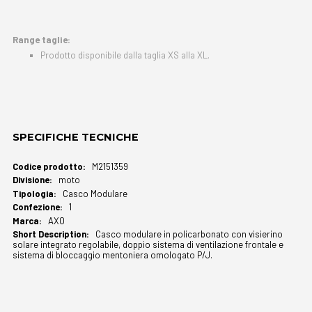
Range taglie:
Prodotto disponibile dalla taglia XS alla XL.
SPECIFICHE TECNICHE
Maggiori
M2151359
Informazioni
moto
Casco Modulare
1
AXO
Casco modulare in policarbonato con visierino
solare integrato regolabile, doppio sistema di ventilazione frontale e
sistema di bloccaggio mentoniera omologato P/J.