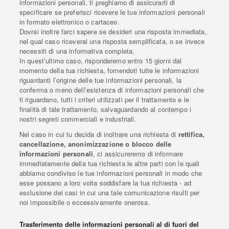
informazioni personali, ti preghiamo di assicurarti di
specificare se preferisci ricevere le tue informazioni personali
in formato elettronico o cartaceo.
Dovrai inoltre farci sapere se desideri una risposta immediata,
nel qual caso riceverai una risposta semplificata, o se invece
necessiti di una informativa completa.
In quest’ultimo caso, risponderemo entro 15 giorni dal
momento della tua richiesta, fornendoti tutte le informazioni
riguardanti l’origine delle tue informazioni personali, la
conferma o meno dell’esistenza di informazioni personali che
ti riguardano, tutti i criteri utilizzati per il trattamento e le
finalità di tale trattamento, salvaguardando al contempo i
nostri segreti commerciali e industriali.
Nel caso in cui tu decida di inoltrare una richiesta di
rettifica,
cancellazione, anonimizzazione o blocco delle
informazioni personali
, ci assicureremo di informare
immediatamente della tua richiesta le altre parti con le quali
abbiamo condiviso le tue informazioni personali in modo che
esse possano a loro volta soddisfare la tua richiesta - ad
esclusione dei casi in cui una tale comunicazione risulti per
noi impossibile o eccessivamente onerosa.
Trasferimento delle informazioni personali al di fuori del