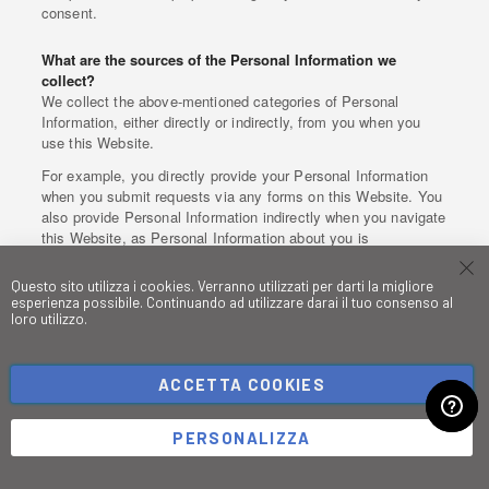
consent.
What are the sources of the Personal Information we
collect?
We collect the above-mentioned categories of Personal
Information, either directly or indirectly, from you when you
use this Website.
For example, you directly provide your Personal Information
when you submit requests via any forms on this Website. You
also provide Personal Information indirectly when you navigate
this Website, as Personal Information about you is
automatically observed and collected.
Questo sito utilizza i cookies. Verranno utilizzati per darti la migliore
Finally, we may collect your Personal Information from third
esperienza possibile. Continuando ad utilizzare darai il tuo consenso al
parties that work with us in connection with the Service or with
loro utilizzo.
the functioning of this Website and features thereof.
Your privacy rights under US state laws
ACCETTA COOKIES
You may exercise certain rights regarding your Personal
Information. In particular, to the extent permitted by applicable
PERSONALIZZA
law, you have:
the right to access Personal Information: the right to