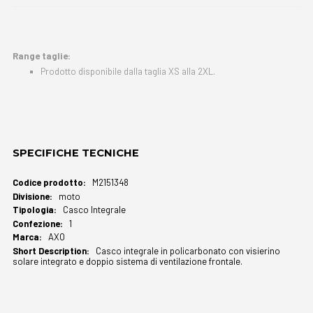
Range taglie:
Prodotto disponibile dalla taglia XS alla 2XL.
SPECIFICHE TECNICHE
Maggiori
M2151348
Informazioni
moto
Casco Integrale
1
AXO
Casco integrale in policarbonato con visierino
solare integrato e doppio sistema di ventilazione frontale.