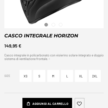
CASCO INTEGRALE HORIZON
149,95 €
Casco integrale in policarbonato con visierino solare integrato e doppio
sistema di ventilazione frontale. -
SIZE
XS
S
M
L
XL
2XL
AGGIUNGI AL CARRELLO