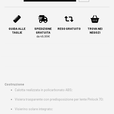
GUIDA ALLE
SPEDIZIONE
RESO GRATUITO
TROVA NEI
TAGLIE
GRATUITA
NEGOZI
da 49,99€
Costruzione
Calotta realizzata in policarbonato ABS;
Visiera trasparente con predisposizione per lente Pinlock 70;
Visierino solare integrato;