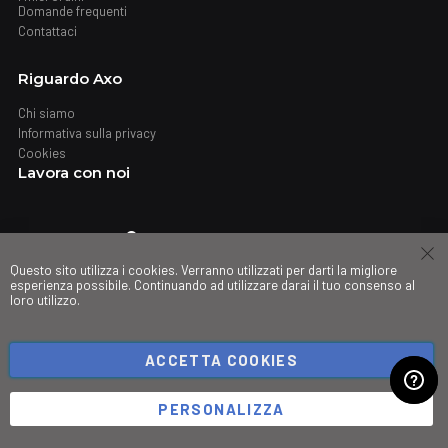
Domande frequenti
Contattaci
Riguardo Axo
Chi siamo
Informativa sulla privacy
Cookies
Lavora con noi
Dove trovarci
Questo sito utilizza i cookies. Verranno utilizzati per darti la migliore
Negozi
esperienza possibile. Continuando ad utilizzare darai il tuo consenso al
loro utilizzo.
My governance
ACCETTA COOKIES
©Copyright 2026 Trio srl. PIVA IT03490830266
PERSONALIZZA