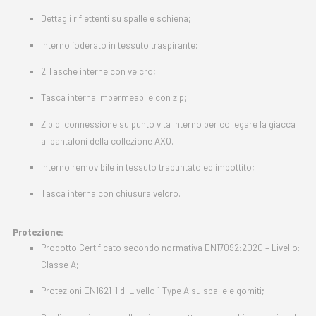
Dettagli riflettenti su spalle e schiena;
Interno foderato in tessuto traspirante;
2 Tasche interne con velcro;
Tasca interna impermeabile con zip;
Zip di connessione su punto vita interno per collegare la giacca
ai pantaloni della collezione AXO.
Interno removibile in tessuto trapuntato ed imbottito;
Tasca interna con chiusura velcro.
Protezione:
Prodotto Certificato secondo normativa EN17092:2020 – Livello:
Classe A;
Protezioni EN1621-1 di Livello 1 Type A su spalle e gomiti;