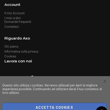
Account
Il mio Account
I miei ordini
Domande frequenti
Contattaci
Riguardo Axo
Chi siamo
Informativa sulla privacy
Cookies
Lavora con noi
Dove trovarci
Questo sito utilizza i cookies. Verranno utilizzati per darti la migliore
Negozi
esperienza possibile. Continuando ad utilizzare darai il tuo consenso al
loro utilizzo.
My governance
ACCETTA COOKIES