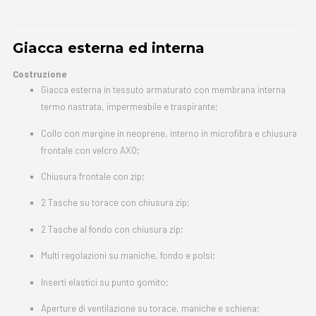
Giacca esterna ed interna
Costruzione
Giacca esterna in tessuto armaturato con membrana interna
termo nastrata, impermeabile e traspirante;
Collo con margine in neoprene, interno in microfibra e chiusura
frontale con velcro AXO;
Chiusura frontale con zip;
2 Tasche su torace con chiusura zip;
2 Tasche al fondo con chiusura zip;
Multi regolazioni su maniche, fondo e polsi;
Inserti elastici su punto gomito;
Aperture di ventilazione su torace, maniche e schiena;