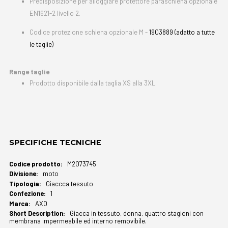
Predisposizione per alloggiare protettore paraschiena opzionale
EN1621-2 livello 2.
Codice protezione schiena opzionale M -
1903889 (adatto a tutte
le taglie)
Range taglie
Prodotto disponibile dalla taglia XS alla 3XL.
SPECIFICHE TECNICHE
Maggiori
M2073745
Informazioni
moto
Giaccca tessuto
1
AXO
Giacca in tessuto, donna, quattro stagioni con
membrana impermeabile ed interno removibile.