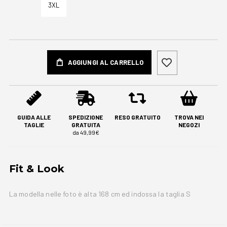
3XL
AGGIUNGI AL CARRELLO
GUIDA ALLE
SPEDIZIONE
RESO GRATUITO
TROVA NEI
TAGLIE
GRATUITA
NEGOZI
da 49,99€
Fit & Look
La modella nelle foto è alta 168 cm ed indossa la taglia S