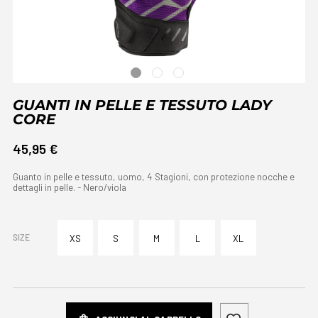
GUANTI IN PELLE E TESSUTO LADY
CORE
45,95 €
Guanto in pelle e tessuto, uomo, 4 Stagioni, con protezione nocche e
dettagli in pelle. - Nero/viola
SIZE
XS
S
M
L
XL