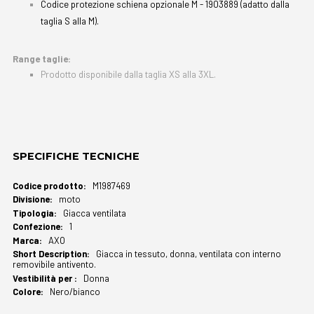
Codice protezione schiena opzionale M - 1903889 (adatto dalla
taglia S alla M).
Range taglie:
Prodotto disponibile dalla taglia XS alla 3XL.
SPECIFICHE TECNICHE
Maggiori
M1987469
Informazioni
moto
Giacca ventilata
1
AXO
Giacca in tessuto, donna, ventilata con interno
removibile antivento.
Donna
Nero/bianco