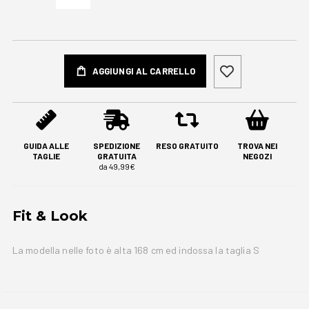
AGGIUNGI AL CARRELLO
GUIDA ALLE
SPEDIZIONE
RESO GRATUITO
TROVA NEI
TAGLIE
GRATUITA
NEGOZI
da 49,99€
Fit & Look
La modella nelle foto è alta 168 cm ed indossa la taglia S