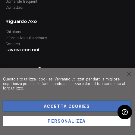
Domande frequenti
Contattaci
Riguardo Axo
Chi siamo
Informativa sulla privacy
Cookies
Lavora con noi
Dove trovarci
Questo sito utilizza i cookies. Verranno utilizzati per darti la migliore
Negozi
esperienza possibile. Continuando ad utilizzare darai il tuo consenso al
loro utilizzo.
My governance
ACCETTA COOKIES
©Copyright 2026 Trio srl. PIVA IT03490830266
PERSONALIZZA
;