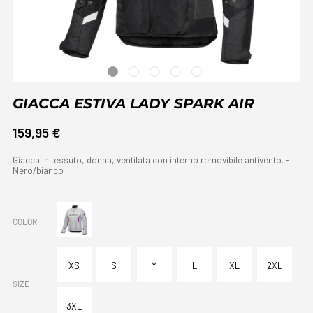
GIACCA ESTIVA LADY SPARK AIR
159,95 €
Giacca in tessuto, donna, ventilata con interno removibile antivento. -
Nero/bianco
COLOR
XS
S
M
L
XL
2XL
SIZE
3XL