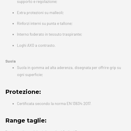
supporto e regolazione;
Extra protezioni su malleoli;
Rinforzi interni su punta e tallone;
Interno foderato in tessuto traspirante;
Loghi AXO a contrasto.
Suola
Suola in gomma ad alta aderenza, disegnata per offrire grip su
ogni superficie;
Protezione:
Certificata secondo la norma EN 13634:2017.
Range taglie: