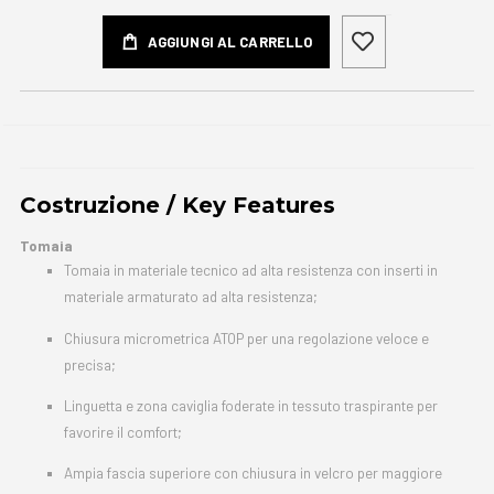
AGGIUNGI AL CARRELLO
Costruzione / Key Features
Tomaia
Tomaia in materiale tecnico ad alta resistenza con inserti in
materiale armaturato ad alta resistenza;
Chiusura micrometrica ATOP per una regolazione veloce e
precisa;
Linguetta e zona caviglia foderate in tessuto traspirante per
favorire il comfort;
Ampia fascia superiore con chiusura in velcro per maggiore