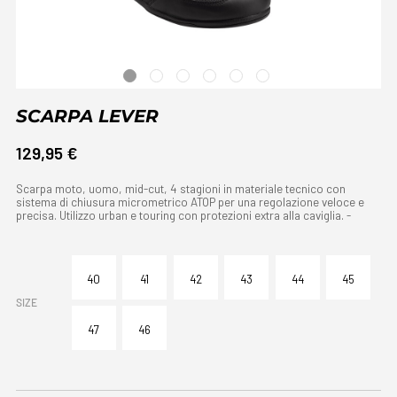
SCARPA LEVER
129,95 €
Scarpa moto, uomo, mid-cut, 4 stagioni in materiale tecnico con
sistema di chiusura micrometrico ATOP per una regolazione veloce e
precisa. Utilizzo urban e touring con protezioni extra alla caviglia. -
40
41
42
43
44
45
SIZE
47
46