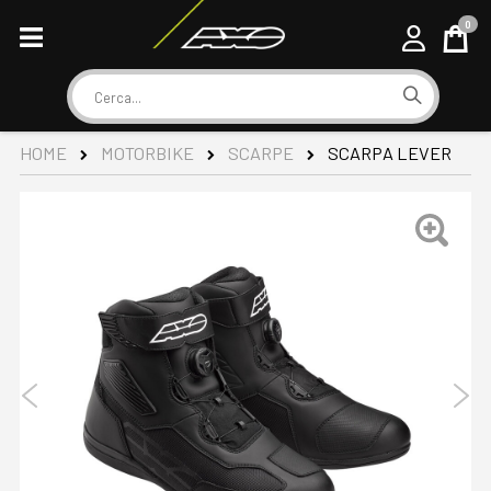
0
Cart
Cerca
SCARPA LEVER
HOME
MOTORBIKE
SCARPE