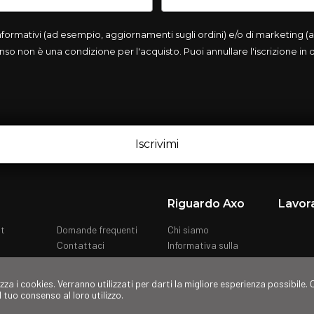
rmativi (ad esempio, aggiornamenti sugli ordini) e/o di marketing (ad
so non è una condizione per l'acquisto. Puoi annullare l'iscrizione in
Iscrivimi
Riguardo Axo
Lavor
nt
Domande frequenti
Chi siamo
Contattaci
Informativa sulla
privacy
Cookies
izza i cookies. Verranno utilizzati per darti la migliore esperienza possibile
il tuo consenso al loro utilizzo.