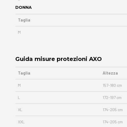
DONNA
Taglia
M
Guida misure protezioni
AXO
Taglia
Altezza
M
157-180 cm
L
172-197 cm
XL
174-205 cm
XXL
174-205 cm