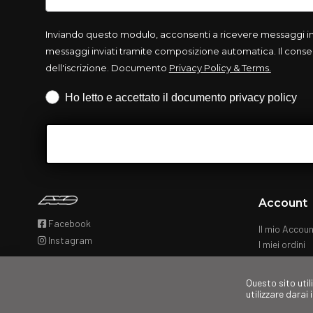
Inviando questo modulo, acconsenti a ricevere messaggi info
messaggi inviati tramite composizione automatica. Il consen
dell'iscrizione. Documento
Privacy Policy & Terms.
Iscrizione obbligatoria
Ho letto e accettato il documento privacy policy
Account
Facebook
Il mio Accou
Instagram
I miei ordini
Questo sito util
utilizzare darai 