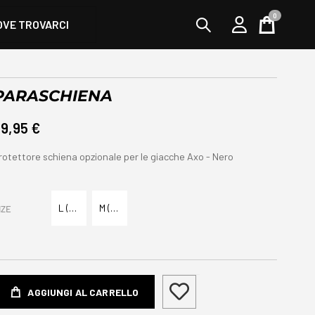
0
OVE TROVARCI
Cart
PARASCHIENA
9,95 €
rotettore schiena opzionale per le giacche Axo - Nero
L (per giacche L>5XL)
M (per giacche S>M)
IZE
AGGIUNGI AL CARRELLO