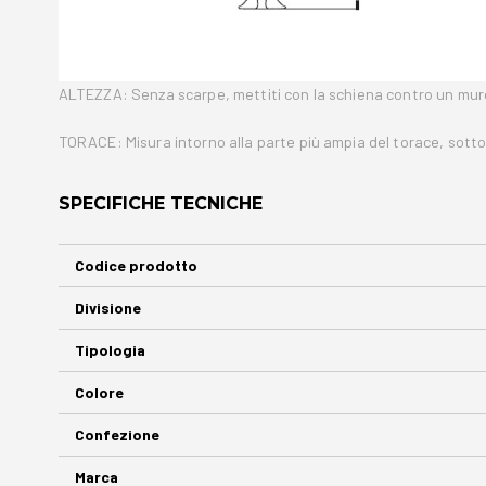
ALTEZZA: Senza scarpe, mettiti con la schiena contro un muro e
TORACE: Misura intorno alla parte più ampia del torace, sotto 
SPECIFICHE TECNICHE
Maggiori
Codice prodotto
Informazioni
Divisione
Tipologia
Colore
Confezione
Marca