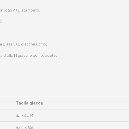
con logo AXO stampato.
2.
a L alla 5XL giacche uomo;
ia S alla M giacche uomo, adatto
Taglia giacca
da XS a M
da L a 8XL