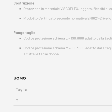
Costruzione:
Protezione in materiale VISCOFLEX, leggera, flessibile, 
Prodotto Certificato secondo normativa EN1621-2 livello 
Range taglie:
Codice protezione schiena L – 1903888 adatto dalla tagli
Codice protezione schiena M – 1903889 adatto dalla tagl
a tutte le taglie donna.
UOMO
Taglia
M
L