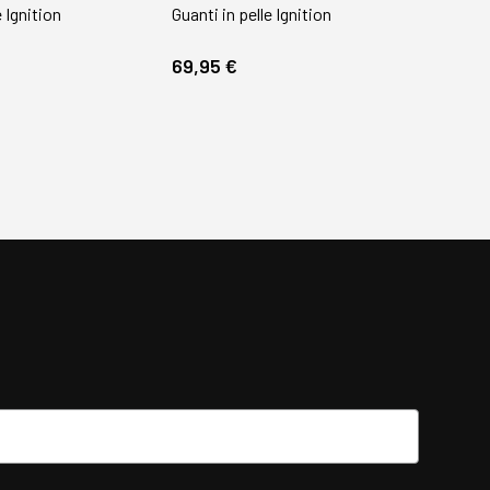
e Ignition
Guanti in pelle Ignition
Guanti
69,95 €
79,95