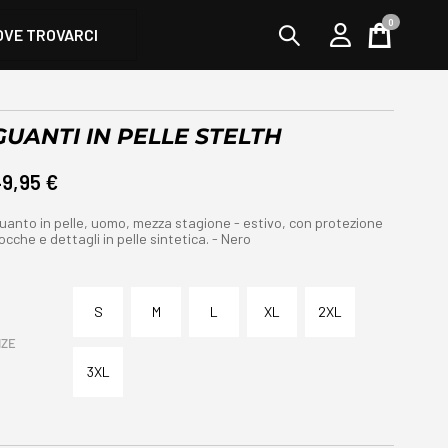
0
OVE TROVARCI
Cart
GUANTI IN PELLE STELTH
49,95 €
uanto in pelle, uomo, mezza stagione - estivo, con protezione
ocche e dettagli in pelle sintetica. - Nero
S
M
L
XL
2XL
IZE
3XL