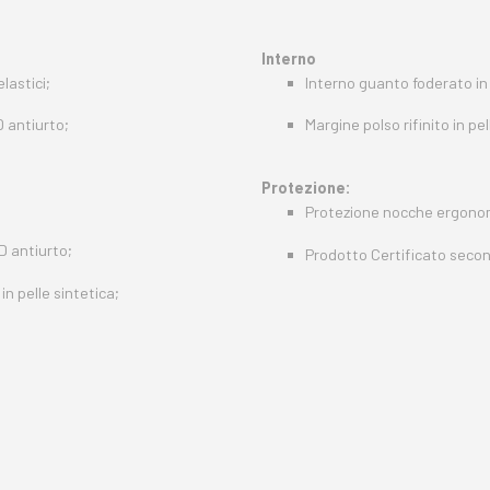
Interno
lastici;
Interno guanto foderato in
D antiurto;
Margine polso rifinito in pel
Protezione:
Protezione nocche ergonomi
3D antiurto;
Prodotto Certificato secon
in pelle sintetica;