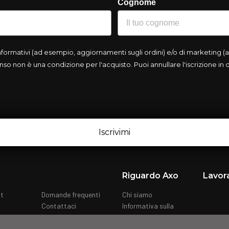
Cognome
rmativi (ad esempio, aggiornamenti sugli ordini) e/o di marketing (ad
so non è una condizione per l'acquisto. Puoi annullare l'iscrizione in
Iscrivimi
Riguardo Axo
Lavor
nt
Domande frequenti
Chi siamo
Contattaci
Informativa sulla
privacy
Cookies