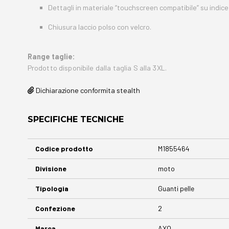
Dettagli in materiale “touchscreen compatibile” su indice 
Chiusura laccio polso con velcro.
Range taglie:
Prodotto disponibile dalla taglia S alla 3XL.
Dichiarazione conformita stealth
SPECIFICHE TECNICHE
Maggiori
Codice prodotto
M1855464
Informazioni
Divisione
moto
Tipologia
Guanti pelle
Confezione
2
Marca
AXO