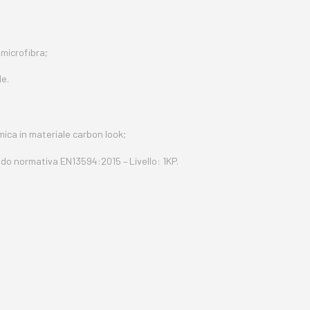
 microfibra;
le.
ca in materiale carbon look;
do normativa EN13594:2015 – Livello: 1KP.