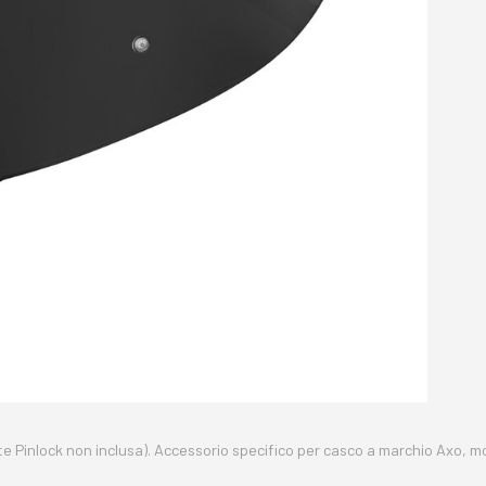
nte Pinlock non inclusa). Accessorio specifico per casco a marchio Axo, m