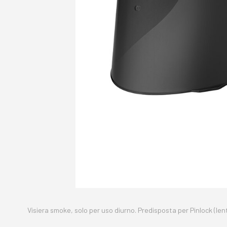
Visiera smoke, solo per uso diurno. Predisposta per Pinlock (le