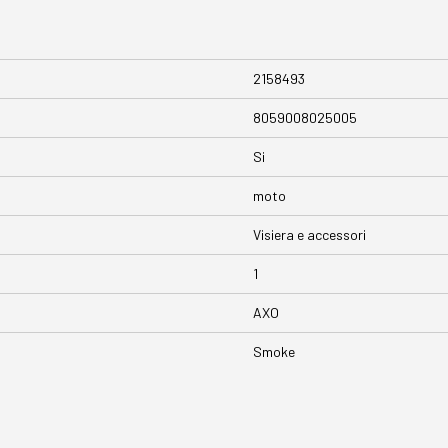
2158493
8059008025005
Si
moto
Visiera e accessori
1
AXO
Smoke