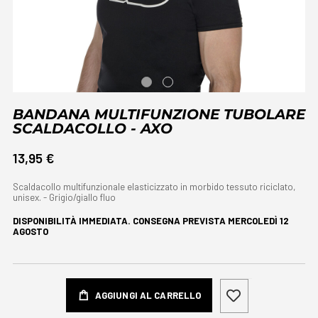
BANDANA MULTIFUNZIONE TUBOLARE
SCALDACOLLO - AXO
13,95 €
Scaldacollo multifunzionale elasticizzato in morbido tessuto riciclato,
unisex. - Grigio/giallo fluo
DISPONIBILITÀ IMMEDIATA. CONSEGNA PREVISTA
MERCOLEDÌ 12
AGOSTO
AGGIUNGI AL CARRELLO