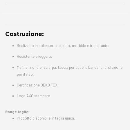
Costruzione:
Realizzato in poliestere riciclato, morbido e traspirante;
Resistente e leggero;
Multifunzionale: sciarpa, fascia per capelli, bandana, protezione
per il viso;
Certificazione OEKO TEX;
Logo AXO stampato.
Range taglie:
Prodotto disponibile in taglia unica.