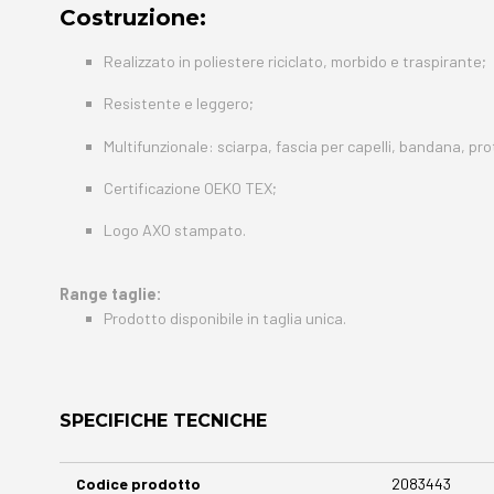
Costruzione:
Realizzato in poliestere riciclato, morbido e traspirante;
Resistente e leggero;
Multifunzionale: sciarpa, fascia per capelli, bandana, prot
Certificazione OEKO TEX;
Logo AXO stampato.
Range taglie:
Prodotto disponibile in taglia unica.
SPECIFICHE TECNICHE
Maggiori
Codice prodotto
2083443
Informazioni