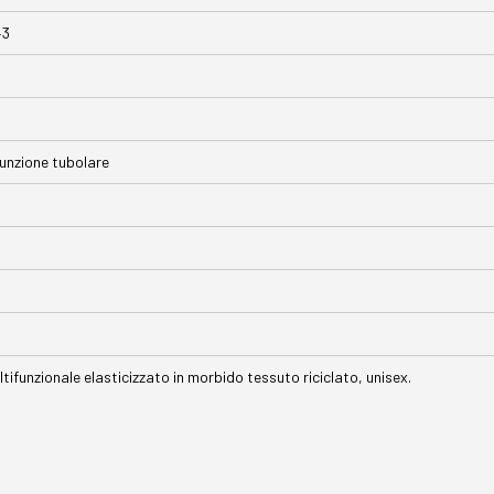
43
unzione tubolare
tifunzionale elasticizzato in morbido tessuto riciclato, unisex.