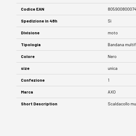
Codice EAN
80590080007
Spedizione in 48h
Si
Divisione
moto
Tipologia
Bandana multif
Colore
Nero
size
unica
Confezione
1
Marca
AXO
Short Description
Scaldacollo mul