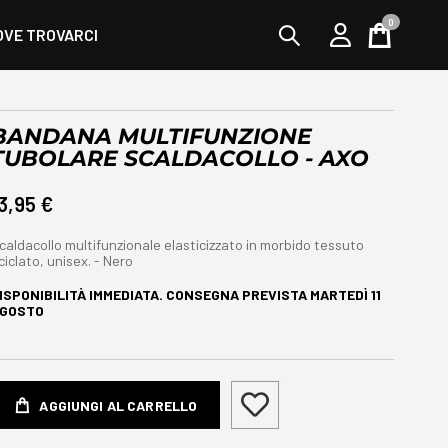
0
OVE TROVARCI
Cart
BANDANA MULTIFUNZIONE
TUBOLARE SCALDACOLLO - AXO
3,95 €
caldacollo multifunzionale elasticizzato in morbido tessuto
iciclato, unisex. - Nero
ISPONIBILITÀ IMMEDIATA. CONSEGNA PREVISTA
MARTEDÌ 11
GOSTO
AGGIUNGI AL CARRELLO